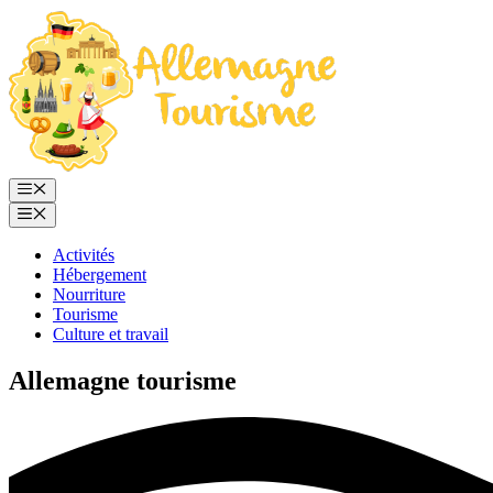
Aller
au
contenu
Menu
Menu
Activités
Hébergement
Nourriture
Tourisme
Culture et travail
Allemagne tourisme