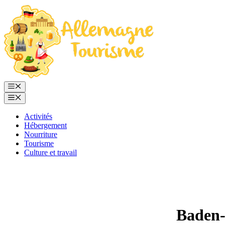
Aller
au
contenu
Menu
Menu
Activités
Hébergement
Nourriture
Tourisme
Culture et travail
Baden-