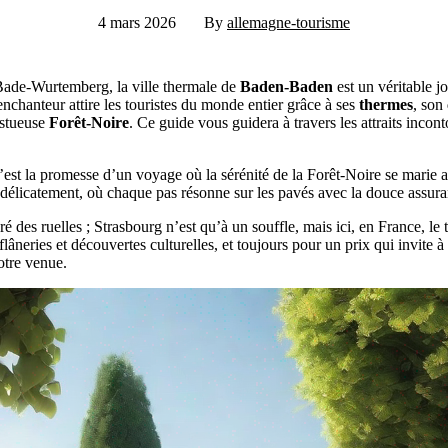
4 mars 2026
By
allemagne-tourisme
 Bade-Wurtemberg, la ville thermale de
Baden-Baden
est un véritable j
 enchanteur attire les touristes du monde entier grâce à ses
thermes
, son
estueuse
Forêt-Noire
. Ce guide vous guidera à travers les attraits incon
st la promesse d’un voyage où la sérénité de la Forêt-Noire se marie a
 délicatement, où chaque pas résonne sur les pavés avec la douce assur
gré des ruelles ; Strasbourg n’est qu’à un souffle, mais ici, en France,
lâneries et découvertes culturelles, et toujours pour un prix qui invite 
votre venue.