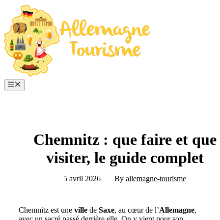
Aller
au
contenu
Menu
Chemnitz : que faire et que
visiter, le guide complet
5 avril 2026
By
allemagne-tourisme
Chemnitz est une
ville
de
Saxe
, au cœur de l’
Allemagne
,
avec un sacré passé derrière elle. On y vient pour son