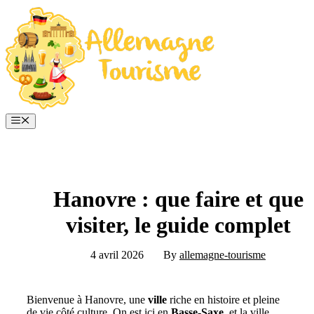
Aller
au
contenu
Menu
Hanovre : que faire et que
visiter, le guide complet
4 avril 2026
By
allemagne-tourisme
Bienvenue à Hanovre, une
ville
riche en histoire et pleine
de vie côté culture. On est ici en
Basse-Saxe
, et la ville