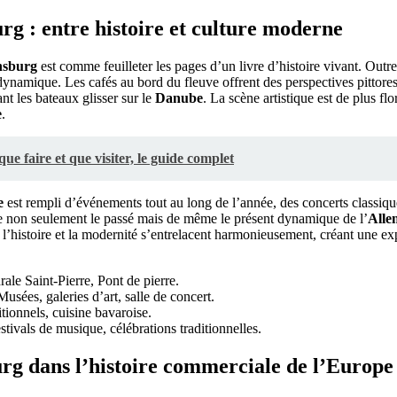
g : entre histoire et culture moderne
nsburg
est comme feuilleter les pages d’un livre d’histoire vivant. Outre 
ynamique. Les cafés au bord du fleuve offrent des perspectives pittores
ant les bateaux glisser sur le
Danube
. La scène artistique est de plus flo
e
.
e faire et que visiter, le guide complet
e
est rempli d’événements tout au long de l’année, des concerts classiq
 non seulement le passé mais de même le présent dynamique de l’
Alle
 l’histoire et la modernité s’entrelacent harmonieusement, créant une e
ale Saint-Pierre, Pont de pierre.
usées, galeries d’art, salle de concert.
tionnels, cuisine bavaroise.
tivals de musique, célébrations traditionnelles.
rg dans l’histoire commerciale de l’Europe