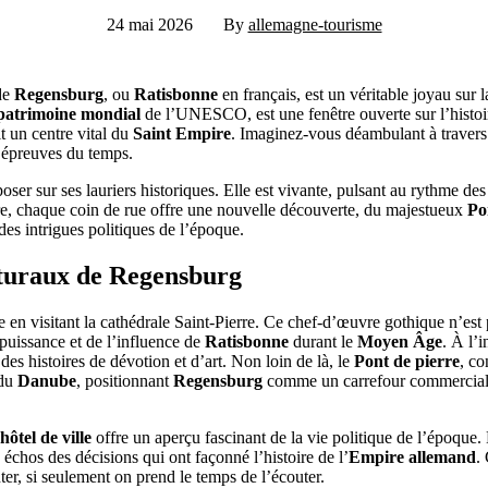
24 mai 2026
By
allemagne-tourisme
 de
Regensburg
, ou
Ratisbonne
en français, est un véritable joyau sur 
patrimoine mondial
de l’UNESCO, est une fenêtre ouverte sur l’histo
it un centre vital du
Saint Empire
. Imaginez-vous déambulant à travers 
x épreuves du temps.
oser sur ses lauriers historiques. Elle est vivante, pulsant au rythme d
re, chaque coin de rue offre une nouvelle découverte, du majestueux
Po
des intrigues politiques de l’époque.
cturaux de Regensburg
en visitant la cathédrale Saint-Pierre. Ce chef-d’œuvre gothique n’est 
uissance et de l’influence de
Ratisbonne
durant le
Moyen Âge
. À l’i
des histoires de dévotion et d’art. Non loin de là, le
Pont de pierre
, co
 du
Danube
, positionnant
Regensburg
comme un carrefour commercial 
hôtel de ville
offre un aperçu fascinant de la vie politique de l’époque. L
échos des décisions qui ont façonné l’histoire de l’
Empire allemand
.
ter, si seulement on prend le temps de l’écouter.