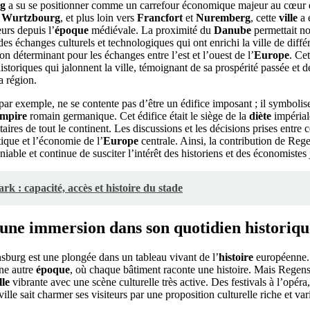
g
a su se positionner comme un carrefour économique majeur au cœur d
à
Wurtzbourg
, et plus loin vers
Francfort
et
Nuremberg
, cette
ville
a 
urs depuis l’
époque
médiévale. La proximité du
Danube
permettait n
es échanges culturels et technologiques qui ont enrichi la ville de différ
n déterminant pour les échanges entre l’est et l’ouest de l’
Europe
. Ce
historiques qui jalonnent la ville, témoignant de sa prospérité passée et 
 région.
r exemple, ne se contente pas d’être un édifice imposant ; il symbolis
mpire
romain germanique. Cet édifice était le siège de la
diète
impériale
itaires de tout le continent. Les discussions et les décisions prises entre 
tique et l’économie de l’
Europe
centrale. Ainsi, la contribution de Rege
ble et continue de susciter l’intérêt des historiens et des économistes 
rk : capacité, accès et histoire du stade
une immersion dans son quotidien historiq
burg est une plongée dans un tableau vivant de l’
histoire
européenne. 
une autre
époque
, où chaque bâtiment raconte une histoire. Mais Regen
lle
vibrante avec une scène culturelle très active. Des festivals à l’opéra
 ville sait charmer ses visiteurs par une proposition culturelle riche et var