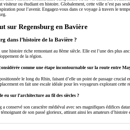
t visiteur ou étudiant en histoire. Globalement, cette ville n’est pas s
spiration pour l’avenir. Engagez-vous dans ce voyage à travers le temps
urg.
ut sur Regensburg en Bavière
g dans l’histoire de la Bavière ?
une histoire riche remontant au 8ème siècle. Elle est l’une des plus an
loppement de la région.
 considérée comme une étape incontournable sur la route entre M
sitionnée le long du Rhin, faisant d’elle un point de passage crucial ent
cement en fait une escale idéale pour les voyageurs explorant cette ré
 eu sur l’architecture au fil des siècles ?
g a conservé son caractère médiéval avec ses magnifiques édifices dat
 témoignant de son passé glorieux, attirant ainsi les amateurs d’histoire 