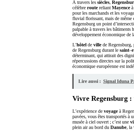
À travers les
siècles
,
Regensbur
célèbre
route
reliant
Mayence
pour les marchands et les voyage
fluvial florissant, mais de même d
Regensburg un point d’intersectio
palpable à travers les bâtiments 
développement économique de la
L’
hôtel
de
ville
de Regensburg, pa
de Regensburg durant le
saint
–
e
déterminant, qui attirait des dign
répercussions directes sur la poli
économique européenne est indénia
Lire aussi :
Signal Iduna Pa
Vivre Regensburg : 
L’expérience de
voyage
à Regens
pavées, vous êtes transportés à 
musée à ciel ouvert ; c’est une
vi
plein air au bord du
Danube
, la