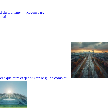
and du tourisme — Regensburg
onal
r : que faire et que visiter, le guide complet