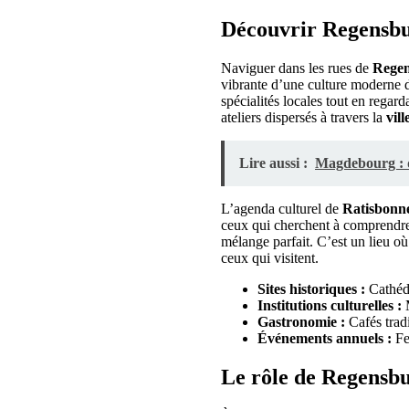
Découvrir Regensbur
Naviguer dans les rues de
Rege
vibrante d’une culture moderne d
spécialités locales tout en regard
ateliers dispersés à travers la
vill
Lire aussi :
Magdebourg : qu
L’agenda culturel de
Ratisbonn
ceux qui cherchent à comprendre
mélange parfait. C’est un lieu où
ceux qui visitent.
Sites historiques :
Cathédr
Institutions culturelles :
M
Gastronomie :
Cafés tradi
Événements annuels :
Fes
Le rôle de Regensbu