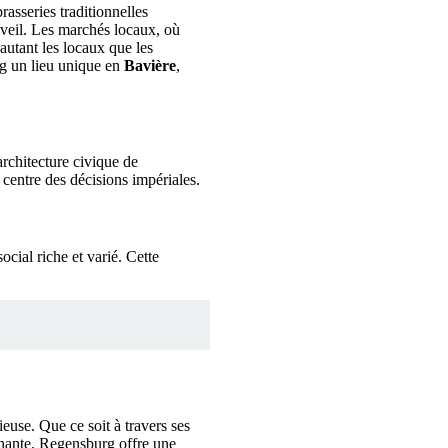
asseries traditionnelles
éveil. Les marchés locaux, où
autant les locaux que les
rg un lieu unique en
Bavière
,
architecture civique de
centre des décisions impériales.
ocial riche et varié. Cette
euse. Que ce soit à travers ses
nnante, Regensburg offre une