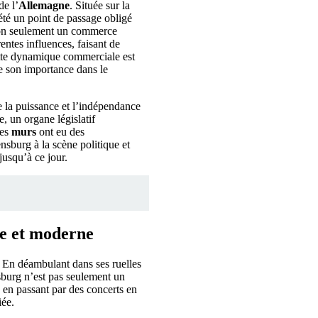
e l’
Allemagne
. Située sur la
été un point de passage obligé
on seulement un commerce
entes influences, faisant de
tte dynamique commerciale est
de son importance dans le
e la puissance et l’indépendance
, un organe législatif
ces
murs
ont eu des
nsburg à la scène politique et
jusqu’à ce jour.
ue et moderne
En déambulant dans ses ruelles
sburg n’est pas seulement un
, en passant par des concerts en
iée.