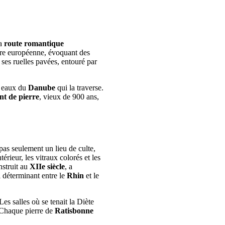
la
route romantique
ire européenne, évoquant des
ses ruelles pavées, entouré par
es eaux du
Danube
qui la traverse.
nt de pierre
, vieux de 900 ans,
pas seulement un lieu de culte,
ntérieur, les vitraux colorés et les
nstruit au
XIIe siècle
, a
déterminant entre le
Rhin
et le
es salles où se tenait la Diète
 Chaque pierre de
Ratisbonne