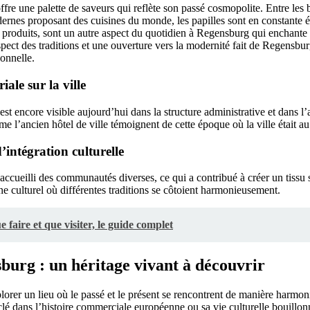
e une palette de saveurs qui reflète son passé cosmopolite. Entre les br
dernes proposant des cuisines du monde, les papilles sont en constante 
s produits, sont un autre aspect du quotidien à Regensburg qui enchante 
spect des traditions et une ouverture vers la modernité fait de Regensbu
ionnelle.
iale sur la ville
est encore visible aujourd’hui dans la structure administrative et dans l’
l’ancien hôtel de ville témoignent de cette époque où la ville était au 
intégration culturelle
accueilli des communautés diverses, ce qui a contribué à créer un tissu s
ne culturel où différentes traditions se côtoient harmonieusement.
 faire et que visiter, le guide complet
burg : un héritage vivant à découvrir
orer un lieu où le passé et le présent se rencontrent de manière harmoni
é dans l’histoire commerciale européenne ou sa vie culturelle bouillo