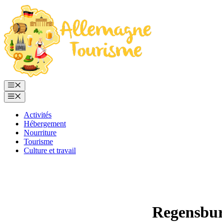
Aller
au
contenu
Menu
Menu
Activités
Hébergement
Nourriture
Tourisme
Culture et travail
Regensburg