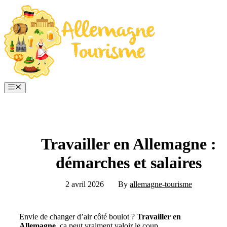
Aller
au
contenu
Menu
Travailler en Allemagne :
démarches et salaires
2 avril 2026
By
allemagne-tourisme
Envie de changer d’air côté boulot ?
Travailler en
Allemagne
, ça peut vraiment valoir le coup.