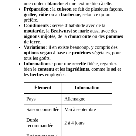
une couleur
blanche
et une texture bien à elle.
Préparation
: la
cuisson
se fait de plusieurs façons,
grillée
,
rôtie
ou au
barbecue
, selon ce qu’on
préfère.
Condiments
: servie d’habitude avec de la
moutarde
, la
Bratwurst
se marie aussi avec des
oignons
mijotés
, de la
choucroute
ou des
pommes
de terre
.
Variations
: il en existe beaucoup, y compris des
options
vegan
à base de
protéines
végétales, pour
tous les goûts.
Informations
: pour une
recette
fidèle, regardez
bien le
contenu
et les
ingrédients
, comme le
sel
et
les
herbes
employées.
Élément
Information
Pays
Allemagne
Saison conseillée
Mai à septembre
Durée
2 à 4 jours
recommandée