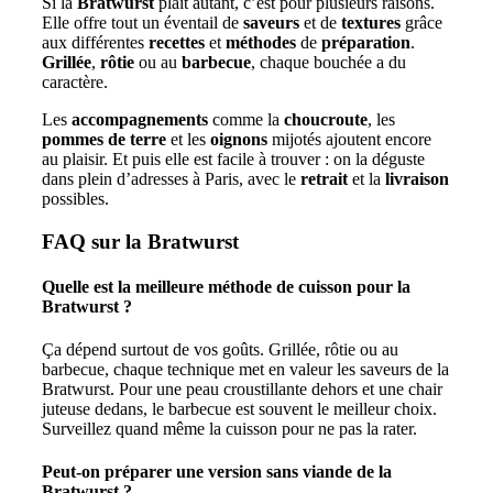
Si la
Bratwurst
plaît autant, c’est pour plusieurs raisons.
Elle offre tout un éventail de
saveurs
et de
textures
grâce
aux différentes
recettes
et
méthodes
de
préparation
.
Grillée
,
rôtie
ou au
barbecue
, chaque bouchée a du
caractère.
Les
accompagnements
comme la
choucroute
, les
pommes de terre
et les
oignons
mijotés ajoutent encore
au plaisir. Et puis elle est facile à trouver : on la déguste
dans plein d’adresses à Paris, avec le
retrait
et la
livraison
possibles.
FAQ sur la Bratwurst
Quelle est la meilleure méthode de cuisson pour la
Bratwurst ?
Ça dépend surtout de vos goûts. Grillée, rôtie ou au
barbecue, chaque technique met en valeur les saveurs de la
Bratwurst. Pour une peau croustillante dehors et une chair
juteuse dedans, le barbecue est souvent le meilleur choix.
Surveillez quand même la cuisson pour ne pas la rater.
Peut-on préparer une version sans viande de la
Bratwurst ?