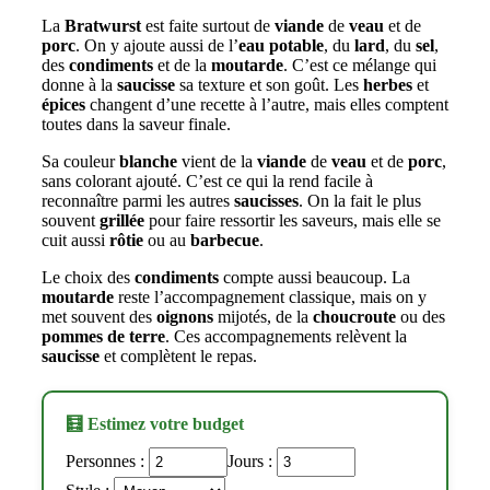
La
Bratwurst
est faite surtout de
viande
de
veau
et de
porc
. On y ajoute aussi de l’
eau potable
, du
lard
, du
sel
,
des
condiments
et de la
moutarde
. C’est ce mélange qui
donne à la
saucisse
sa texture et son goût. Les
herbes
et
épices
changent d’une recette à l’autre, mais elles comptent
toutes dans la saveur finale.
Sa couleur
blanche
vient de la
viande
de
veau
et de
porc
,
sans colorant ajouté. C’est ce qui la rend facile à
reconnaître parmi les autres
saucisses
. On la fait le plus
souvent
grillée
pour faire ressortir les saveurs, mais elle se
cuit aussi
rôtie
ou au
barbecue
.
Le choix des
condiments
compte aussi beaucoup. La
moutarde
reste l’accompagnement classique, mais on y
met souvent des
oignons
mijotés, de la
choucroute
ou des
pommes de terre
. Ces accompagnements relèvent la
saucisse
et complètent le repas.
🧮 Estimez votre budget
Personnes :
Jours :