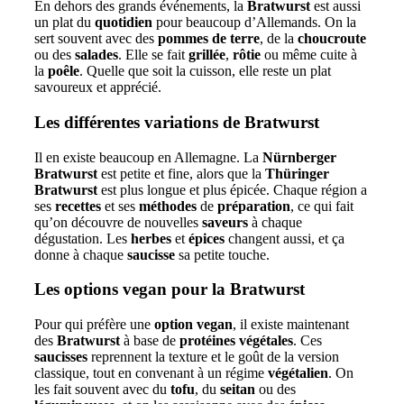
En dehors des grands événements, la
Bratwurst
est aussi
un plat du
quotidien
pour beaucoup d’Allemands. On la
sert souvent avec des
pommes de terre
, de la
choucroute
ou des
salades
. Elle se fait
grillée
,
rôtie
ou même cuite à
la
poêle
. Quelle que soit la cuisson, elle reste un plat
savoureux et apprécié.
Les différentes variations de Bratwurst
Il en existe beaucoup en Allemagne. La
Nürnberger
Bratwurst
est petite et fine, alors que la
Thüringer
Bratwurst
est plus longue et plus épicée. Chaque région a
ses
recettes
et ses
méthodes
de
préparation
, ce qui fait
qu’on découvre de nouvelles
saveurs
à chaque
dégustation. Les
herbes
et
épices
changent aussi, et ça
donne à chaque
saucisse
sa petite touche.
Les options vegan pour la Bratwurst
Pour qui préfère une
option vegan
, il existe maintenant
des
Bratwurst
à base de
protéines végétales
. Ces
saucisses
reprennent la texture et le goût de la version
classique, tout en convenant à un régime
végétalien
. On
les fait souvent avec du
tofu
, du
seitan
ou des