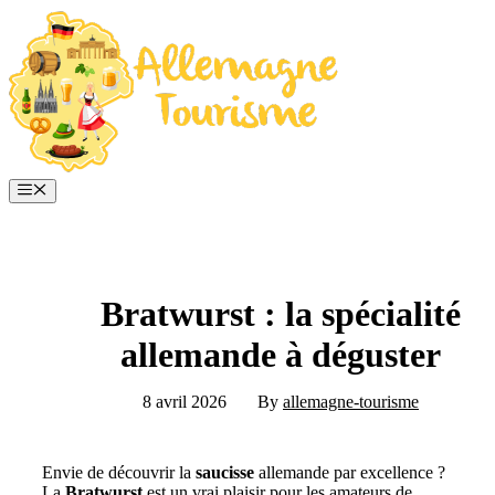
Aller
au
contenu
Menu
Bratwurst : la spécialité
allemande à déguster
8 avril 2026
By
allemagne-tourisme
Envie de découvrir la
saucisse
allemande par excellence ?
La
Bratwurst
est un vrai plaisir pour les amateurs de