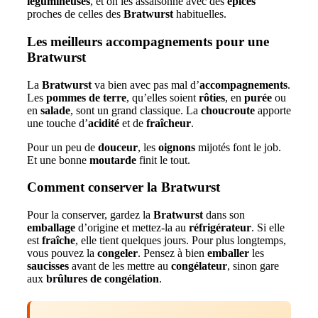
légumineuses
, et on les assaisonne avec des
épices
proches de celles des
Bratwurst
habituelles.
Les meilleurs accompagnements pour une
Bratwurst
La
Bratwurst
va bien avec pas mal d’
accompagnements
.
Les
pommes de terre
, qu’elles soient
rôties
, en
purée
ou
en
salade
, sont un grand classique. La
choucroute
apporte
une touche d’
acidité
et de
fraîcheur
.
Pour un peu de
douceur
, les
oignons
mijotés font le job.
Et une bonne
moutarde
finit le tout.
Comment conserver la Bratwurst
Pour la conserver, gardez la
Bratwurst
dans son
emballage
d’origine et mettez-la au
réfrigérateur
. Si elle
est
fraîche
, elle tient quelques jours. Pour plus longtemps,
vous pouvez la
congeler
. Pensez à bien
emballer
les
saucisses
avant de les mettre au
congélateur
, sinon gare
aux
brûlures de congélation
.