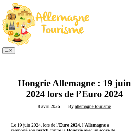
Aller
au
contenu
Menu
Hongrie Allemagne : 19 juin
2024 lors de l’Euro 2024
8 avril 2026
By
allemagne-tourisme
Le 19 juin 2024, lors de l’
Euro 2024
, l’
Allemagne
a
remporté son
match
contre la
Hongrie
avec un
score
de