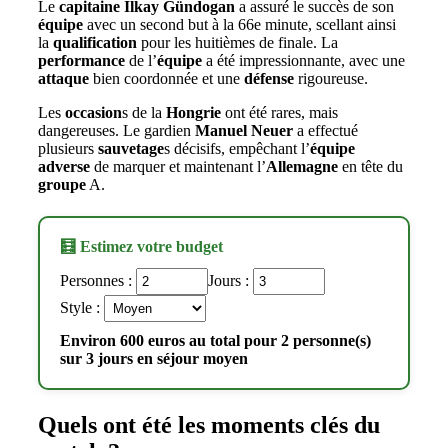
Le
capitaine
Ilkay Gündogan
a assuré le succès de son
équipe
avec un second but à la 66e minute, scellant ainsi
la
qualification
pour les huitièmes de finale. La
performance
de l’
équipe
a été impressionnante, avec une
attaque
bien coordonnée et une
défense
rigoureuse.
Les
occasion
s de la
Hongrie
ont été rares, mais
dangereuses. Le gardien
Manuel Neuer
a effectué
plusieurs
sauvetage
s décisifs, empêchant l’
équipe
adverse
de marquer et maintenant l’
Allemagne
en tête du
groupe
A.
🧮 Estimez votre budget
Personnes :
Jours :
Style :
Environ 600 euros au total pour 2 personne(s)
sur 3 jours en séjour moyen
Quels ont été les moments clés du