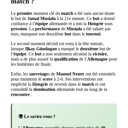
match ?
Le
premier
moment clé du
match
a été sans aucun doute
le but de
Jamal Musiala
à la 21e minute. Ce
but
a donné
confiance à l’
équipe
allemande et a mis la
Hongrie
sous
pression
. La
performance
de
Musiala
a été saluée par
tous, marquant son deuxième
but
dans le
tournoi
.
Le second moment décisif est venu à la 66e minute,
lorsque
Ilkay Gündogan
a marqué le
deuxième
but de
l’
équipe
. Ce
but
a non seulement sécurisé la
victoire
,
mais a de plus assuré la
qualification
de l’
Allemagne
pour
les huitièmes de finale.
Enfin, les
sauvetage
s de
Manuel Neuer
ont été essentiels
pour maintenir le
score
à 2-0. Ses interventions ont
empêché la
Hongrie
de revenir dans le
match
et ont
consolidé la
domination
allemande tout au long de la
rencontre
.
🌍 Le saviez-vous ?
L’
Allemagne
accueille chaque année plus de
40