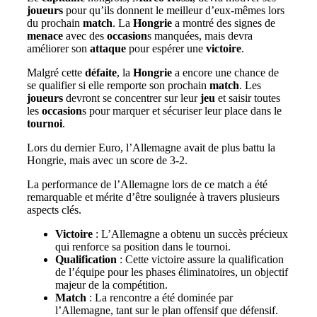
joueurs
pour qu’ils donnent le meilleur d’eux-mêmes lors
du prochain
match
. La
Hongrie
a montré des signes de
menace
avec des
occasion
s manquées, mais devra
améliorer son
attaque
pour espérer une
victoire
.
Malgré cette
défaite
, la
Hongrie
a encore une chance de
se qualifier si elle remporte son prochain
match
. Les
joueurs
devront se concentrer sur leur
jeu
et saisir toutes
les
occasion
s pour marquer et sécuriser leur place dans le
tournoi
.
Lors du dernier Euro, l’Allemagne avait de plus battu la
Hongrie, mais avec un score de 3-2.
La performance de l’Allemagne lors de ce match a été
remarquable et mérite d’être soulignée à travers plusieurs
aspects clés.
Victoire
: L’Allemagne a obtenu un succès précieux
qui renforce sa position dans le tournoi.
Qualification
: Cette victoire assure la qualification
de l’équipe pour les phases éliminatoires, un objectif
majeur de la compétition.
Match
: La rencontre a été dominée par
l’Allemagne, tant sur le plan offensif que défensif.