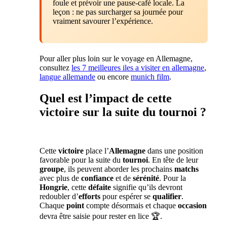
foule et prévoir une pause-café locale. La
leçon : ne pas surcharger sa journée pour
vraiment savourer l’expérience.
Pour aller plus loin sur le voyage en Allemagne,
consultez
les 7 meilleures iles a visiter en allemagne
,
langue allemande
ou encore
munich film
.
Quel est l’impact de cette
victoire sur la suite du tournoi ?
Cette
victoire
place l’
Allemagne
dans une position
favorable pour la suite du
tournoi
. En tête de leur
groupe
, ils peuvent aborder les prochains
matchs
avec plus de
confiance
et de
sérénité
. Pour la
Hongrie
, cette
défaite
signifie qu’ils devront
redoubler d’
efforts
pour espérer se
qualifier
.
Chaque
point
compte désormais et chaque
occasion
devra être saisie pour rester en lice 🏆.