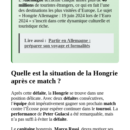
millions
de touristes étrangers, ce qui en fait l’une
des destinations les plus visitées d’Europe. Le sujet
« Hongrie Allemagne : 19 juin 2024 lors de l’Euro
2024 » s’inscrit dans cette dynamique culturelle et
touristique riche.
Lire aussi :
Partir en Allemagne :
préparer son voyage et formalités
Quelle est la situation de la Hongrie
après ce match ?
Après cette
défaite
, la
Hongrie
se trouve dans une
position délicate. Avec deux
défaite
s consécutives,
l’
équipe
doit impérativement gagner son prochain
match
contre l’Écosse pour espérer continuer dans le
tournoi
. La
performance
de
Peter Gulacsi
a été remarquable, mais
n’a pas suffi à éviter la
défaite
.
Le
capitaine
hongrois,
Marco Rossi
, devra motiver ses