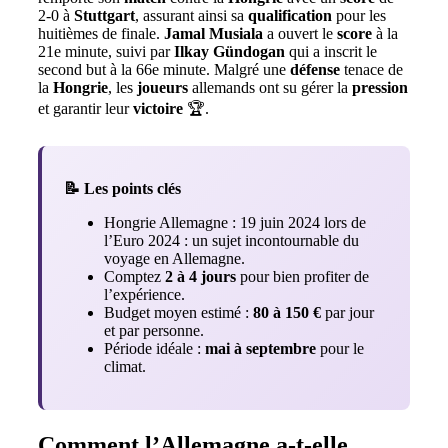
2-0 à
Stuttgart
, assurant ainsi sa
qualification
pour les
huitièmes de finale.
Jamal Musiala
a ouvert le
score
à la
21e minute, suivi par
Ilkay Gündogan
qui a inscrit le
second but à la 66e minute. Malgré une
défense
tenace de
la
Hongrie
, les
joueurs
allemands ont su gérer la
pression
et garantir leur
victoire
🏆.
📝 Les points clés
Hongrie Allemagne : 19 juin 2024 lors de
l’Euro 2024 : un sujet incontournable du
voyage en Allemagne.
Comptez
2 à 4 jours
pour bien profiter de
l’expérience.
Budget moyen estimé :
80 à 150 €
par jour
et par personne.
Période idéale :
mai à septembre
pour le
climat.
Comment l’Allemagne a-t-elle