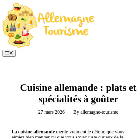
Aller
au
contenu
Menu
Cuisine allemande : plats et
spécialités à goûter
27 mars 2026
By
allemagne-tourisme
La
cuisine allemande
mérite vraiment le détour, que vous
aimiez bien manger ou que vous soyez juste curieux de la