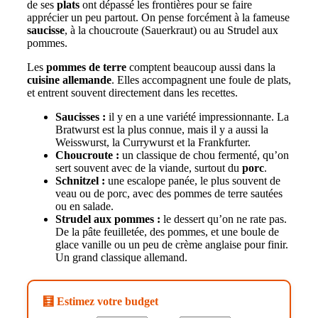
de ses
plats
ont dépassé les frontières pour se faire
apprécier un peu partout. On pense forcément à la fameuse
saucisse
, à la choucroute (Sauerkraut) ou au Strudel aux
pommes.
Les
pommes de terre
comptent beaucoup aussi dans la
cuisine allemande
. Elles accompagnent une foule de plats,
et entrent souvent directement dans les recettes.
Saucisses :
il y en a une variété impressionnante. La
Bratwurst est la plus connue, mais il y a aussi la
Weisswurst, la Currywurst et la Frankfurter.
Choucroute :
un classique de chou fermenté, qu’on
sert souvent avec de la viande, surtout du
porc
.
Schnitzel :
une escalope panée, le plus souvent de
veau ou de porc, avec des pommes de terre sautées
ou en salade.
Strudel aux pommes :
le dessert qu’on ne rate pas.
De la pâte feuilletée, des pommes, et une boule de
glace vanille ou un peu de crème anglaise pour finir.
Un grand classique allemand.
🧮 Estimez votre budget