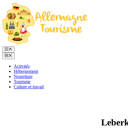
Aller
au
contenu
Menu
Menu
Activités
Hébergement
Nourriture
Tourisme
Culture et travail
Leberk