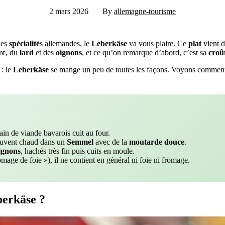
2 mars 2026
By
allemagne-tourisme
les
spécialité
s allemandes, le
Leberkäse
va vous plaire. Ce
plat
vient 
rc
, du
lard
et des
oignons
, et ce qu’on remarque d’abord, c’est sa
croû
: le
Leberkäse
se mange un peu de toutes les façons. Voyons comment 
in de viande bavarois cuit au four.
ouvent chaud dans un
Semmel
avec de la
moutarde douce
.
ignons
, hachés très fin puis cuits en moule.
age de foie »), il ne contient en général ni foie ni fromage.
berkäse ?