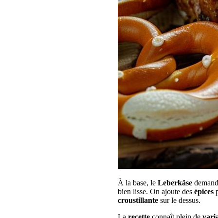
À la base, le
Leberkäse
demande
bien lisse. On ajoute des
épices
p
croustillante
sur le dessus.
La
recette
connaît plein de
vari