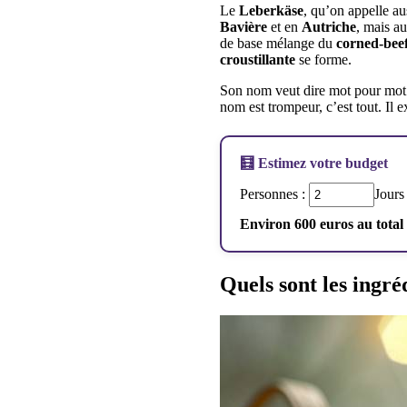
Le
Leberkäse
, qu’on appelle au
Bavière
et en
Autriche
, mais a
de base mélange du
corned-bee
croustillante
se forme.
Son nom veut dire mot pour mo
nom est trompeur, c’est tout. Il
🧮 Estimez votre budget
Personnes :
Jours
Environ 600 euros au total
Quels sont les ingr