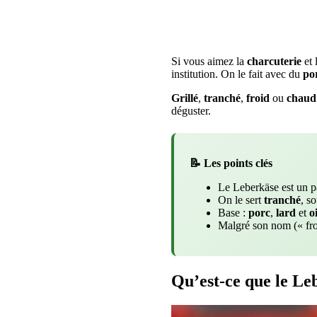
Si vous aimez la
charcuterie
et 
institution. On le fait avec du
po
Grillé
,
tranché
,
froid
ou
chaud
déguster.
📝 Les points clés
Le Leberkäse est un pa
On le sert
tranché
, s
Base :
porc
,
lard
et
o
Malgré son nom (« from
Qu’est-ce que le Le