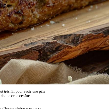
ut très fin pour avoir une pâte
i donne cette
croûte
e
. Chaque région y va de sa