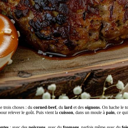
 trois choses : du
corned-beef
, du
lard
et des
oignons
. On hache le to
our relever le goût. Puis vient la
cuisson
, dans un moule à
pain
, ce qu
antes
: avec des
poivrons
, avec du
fromage
, parfois même avec du
foi