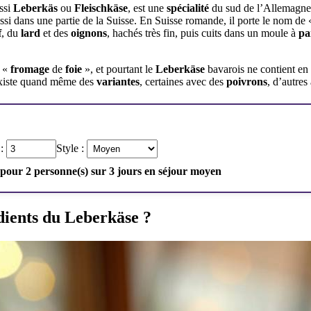
ssi
Leberkäs
ou
Fleischkäse
, est une
spécialité
du sud de l’Allemagne.
ussi dans une partie de la Suisse. En Suisse romande, il porte le nom de
f
, du
lard
et des
oignons
, hachés très fin, puis cuits dans un moule à
pa
t «
fromage
de
foie
», et pourtant le
Leberkäse
bavarois ne contient en
 existe quand même des
variantes
, certaines avec des
poivrons
, d’autre
 :
Style :
 pour 2 personne(s) sur 3 jours en séjour moyen
édients du Leberkäse ?