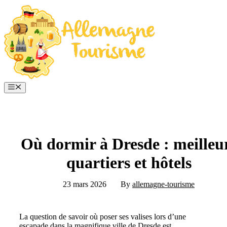
Aller
au
contenu
Menu
Où dormir à Dresde : meilleu
quartiers et hôtels
23 mars 2026
By
allemagne-tourisme
La question de savoir où poser ses valises lors d’une
escapade dans la magnifique ville de Dresde est