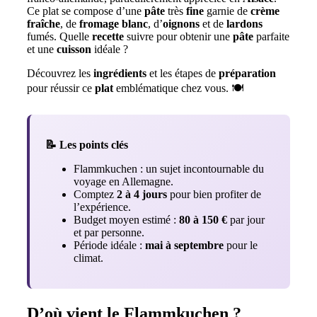
Ce plat se compose d’une
pâte
très
fine
garnie de
crème
fraîche
, de
fromage blanc
, d’
oignons
et de
lardons
fumés. Quelle
recette
suivre pour obtenir une
pâte
parfaite
et une
cuisson
idéale ?
Découvrez les
ingrédients
et les étapes de
préparation
pour réussir ce
plat
emblématique chez vous. 🍽️
📝 Les points clés
Flammkuchen : un sujet incontournable du
voyage en Allemagne.
Comptez
2 à 4 jours
pour bien profiter de
l’expérience.
Budget moyen estimé :
80 à 150 €
par jour
et par personne.
Période idéale :
mai à septembre
pour le
climat.
D’où vient le Flammkuchen ?