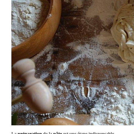
La
préparation
de la
pâte
est une étape indispensable