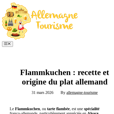
Aller
au
contenu
Menu
Flammkuchen : recette et
origine du plat allemand
31 mars 2026
By
allemagne-tourisme
Le
Flammkuchen
, ou
tarte flambée
, est une
spécialité
franco-allemande, particulièrement appréciée en
Alsace
.