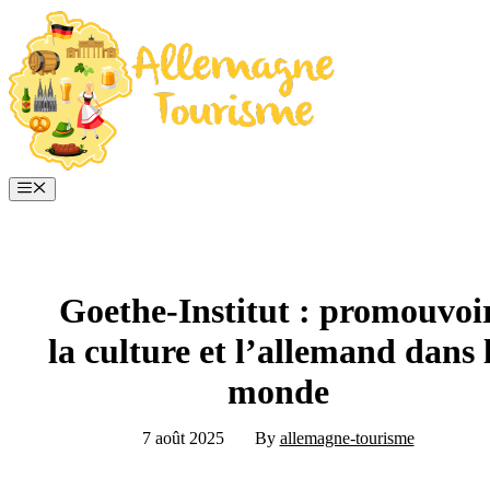
Aller
au
contenu
Menu
Goethe‑Institut : promouvoi
la culture et l’allemand dans 
monde
7 août 2025
By
allemagne-tourisme