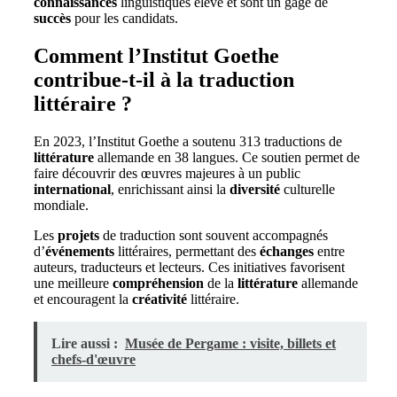
connaissances
linguistiques élevé et sont un gage de
succès
pour les candidats.
Comment l’Institut Goethe
contribue-t-il à la traduction
littéraire ?
En 2023, l’Institut Goethe a soutenu 313 traductions de
littérature
allemande en 38 langues. Ce soutien permet de
faire découvrir des œuvres majeures à un public
international
, enrichissant ainsi la
diversité
culturelle
mondiale.
Les
projets
de traduction sont souvent accompagnés
d’
événements
littéraires, permettant des
échanges
entre
auteurs, traducteurs et lecteurs. Ces initiatives favorisent
une meilleure
compréhension
de la
littérature
allemande
et encouragent la
créativité
littéraire.
Lire aussi :
Musée de Pergame : visite, billets et
chefs-d'œuvre