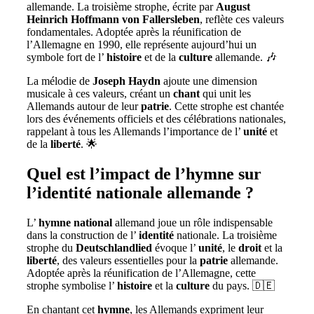
allemande. La troisième strophe, écrite par
August
Heinrich Hoffmann von Fallersleben
, reflète ces valeurs
fondamentales. Adoptée après la réunification de
l’Allemagne en 1990, elle représente aujourd’hui un
symbole fort de l’
histoire
et de la
culture
allemande. 🎶
La mélodie de
Joseph Haydn
ajoute une dimension
musicale à ces valeurs, créant un
chant
qui unit les
Allemands autour de leur
patrie
. Cette strophe est chantée
lors des événements officiels et des célébrations nationales,
rappelant à tous les Allemands l’importance de l’
unité
et
de la
liberté
. 🌟
Quel est l’impact de l’hymne sur
l’identité nationale allemande ?
L’
hymne
national
allemand joue un rôle indispensable
dans la construction de l’
identité
nationale. La troisième
strophe du
Deutschlandlied
évoque l’
unité
, le
droit
et la
liberté
, des valeurs essentielles pour la
patrie
allemande.
Adoptée après la réunification de l’Allemagne, cette
strophe symbolise l’
histoire
et la
culture
du pays. 🇩🇪
En chantant cet
hymne
, les Allemands expriment leur