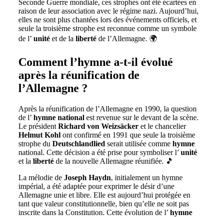
Seconde Guerre mondiale, ces strophes ont été écartées en
raison de leur association avec le régime nazi. Aujourd’hui,
elles ne sont plus chantées lors des événements officiels, et
seule la troisième strophe est reconnue comme un symbole
de l’
unité
et de la
liberté
de l’Allemagne. 🌍
Comment l’hymne a-t-il évolué
après la réunification de
l’Allemagne ?
Après la réunification de l’Allemagne en 1990, la question
de l’
hymne
national
est revenue sur le devant de la scène.
Le président
Richard von Weizsäcker
et le chancelier
Helmut Kohl
ont confirmé en 1991 que seule la troisième
strophe du
Deutschlandlied
serait utilisée comme
hymne
national. Cette décision a été prise pour symboliser l’
unité
et la
liberté
de la nouvelle Allemagne réunifiée. 🎵
La mélodie de
Joseph Haydn
, initialement un hymne
impérial, a été adaptée pour exprimer le désir d’une
Allemagne unie et libre. Elle est aujourd’hui protégée en
tant que valeur constitutionnelle, bien qu’elle ne soit pas
inscrite dans la Constitution. Cette évolution de l’
hymne