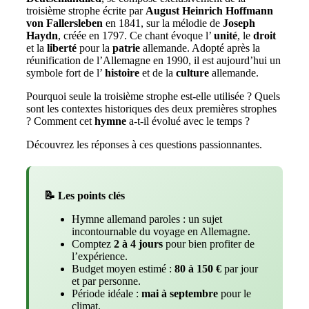
troisième strophe écrite par
August Heinrich Hoffmann
von Fallersleben
en 1841, sur la mélodie de
Joseph
Haydn
, créée en 1797. Ce chant évoque l’
unité
, le
droit
et la
liberté
pour la
patrie
allemande. Adopté après la
réunification de l’Allemagne en 1990, il est aujourd’hui un
symbole fort de l’
histoire
et de la
culture
allemande.
Pourquoi seule la troisième strophe est-elle utilisée ? Quels
sont les contextes historiques des deux premières strophes
? Comment cet
hymne
a-t-il évolué avec le temps ?
Découvrez les réponses à ces questions passionnantes.
📝 Les points clés
Hymne allemand paroles : un sujet
incontournable du voyage en Allemagne.
Comptez
2 à 4 jours
pour bien profiter de
l’expérience.
Budget moyen estimé :
80 à 150 €
par jour
et par personne.
Période idéale :
mai à septembre
pour le
climat.