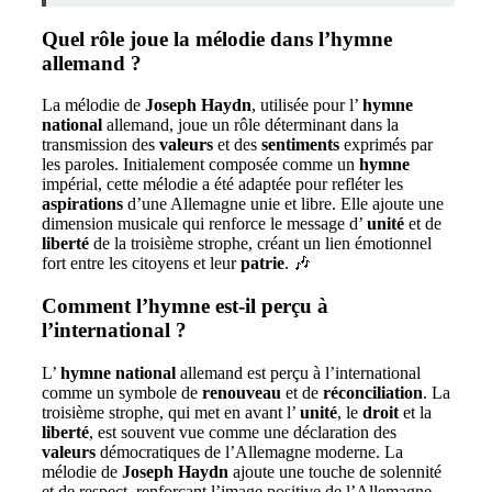
Quel rôle joue la mélodie dans l’hymne
allemand ?
La mélodie de
Joseph Haydn
, utilisée pour l’
hymne
national
allemand, joue un rôle déterminant dans la
transmission des
valeurs
et des
sentiments
exprimés par
les paroles. Initialement composée comme un
hymne
impérial, cette mélodie a été adaptée pour refléter les
aspirations
d’une Allemagne unie et libre. Elle ajoute une
dimension musicale qui renforce le message d’
unité
et de
liberté
de la troisième strophe, créant un lien émotionnel
fort entre les citoyens et leur
patrie
. 🎶
Comment l’hymne est-il perçu à
l’international ?
L’
hymne
national
allemand est perçu à l’international
comme un symbole de
renouveau
et de
réconciliation
. La
troisième strophe, qui met en avant l’
unité
, le
droit
et la
liberté
, est souvent vue comme une déclaration des
valeurs
démocratiques de l’Allemagne moderne. La
mélodie de
Joseph Haydn
ajoute une touche de solennité
et de respect, renforçant l’image positive de l’Allemagne