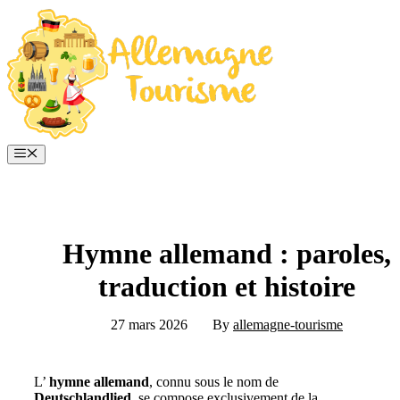
Aller
au
contenu
Menu
Hymne allemand : paroles,
traduction et histoire
27 mars 2026
By
allemagne-tourisme
L’
hymne
allemand
, connu sous le nom de
Deutschlandlied
, se compose exclusivement de la