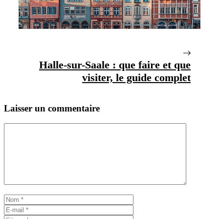
Halle-sur-Saale : que faire et que
visiter, le guide complet
Laisser un commentaire
Commentaire
Nom
E-
mail
Site
web