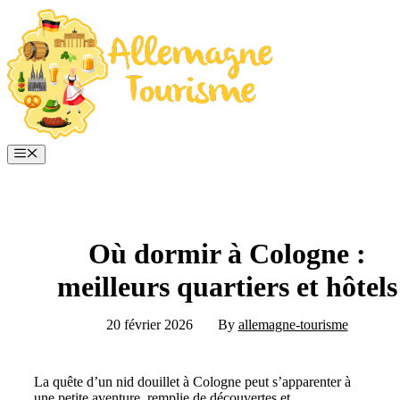
Aller
au
contenu
Menu
Où dormir à Cologne :
meilleurs quartiers et hôtels
20 février 2026
By
allemagne-tourisme
La quête d’un nid douillet à Cologne peut s’apparenter à
une petite aventure, remplie de découvertes et