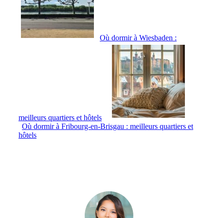
Où dormir à Wiesbaden :
meilleurs quartiers et hôtels
Où dormir à Fribourg-en-Brisgau : meilleurs quartiers et
hôtels