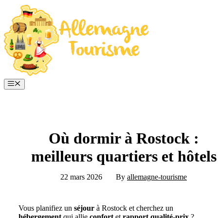
Aller
au
contenu
Menu
Où dormir à Rostock :
meilleurs quartiers et hôtels
22 mars 2026
By
allemagne-tourisme
Vous planifiez un
séjour
à Rostock et cherchez un
hébergement
qui allie
confort
et
rapport qualité-prix
?