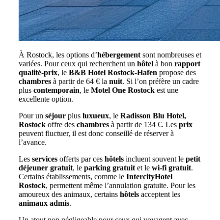
À Rostock, les options d’
hébergement
sont nombreuses et
variées. Pour ceux qui recherchent un
hôtel
à bon
rapport
qualité-prix
, le
B&B Hotel Rostock-Hafen
propose des
chambres
à partir de 64 € la
nuit
. Si l’on préfère un cadre
plus
contemporain
, le
Motel One Rostock
est une
excellente option.
Pour un
séjour
plus
luxueux
, le
Radisson Blu Hotel,
Rostock
offre des
chambres
à partir de 134 €. Les
prix
peuvent fluctuer, il est donc conseillé de réserver à
l’avance.
Les
services
offerts par ces
hôtels
incluent souvent le
petit
déjeuner gratuit
, le
parking gratuit
et le
wi-fi gratuit
.
Certains établissements, comme le
IntercityHotel
Rostock
, permettent même l’annulation gratuite. Pour les
amoureux des animaux, certains
hôtels
acceptent les
animaux admis
.
Un atout non négligeable pour ceux qui voyagent avec