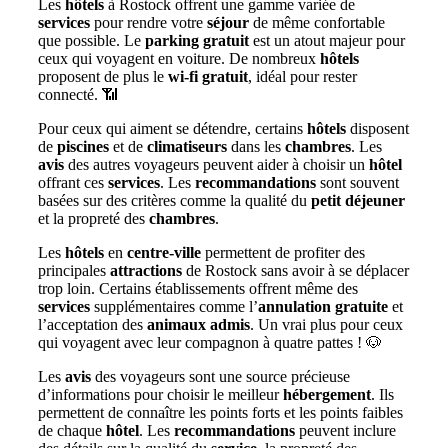
Les
hôtels
à Rostock offrent une gamme variée de
services
pour rendre votre
séjour
de même confortable
que possible. Le
parking gratuit
est un atout majeur pour
ceux qui voyagent en voiture. De nombreux
hôtels
proposent de plus le
wi-fi gratuit
, idéal pour rester
connecté. 📶
Pour ceux qui aiment se détendre, certains
hôtels
disposent
de
piscines
et de
climatiseurs
dans les
chambres
. Les
avis
des autres voyageurs peuvent aider à choisir un
hôtel
offrant ces
services
. Les
recommandations
sont souvent
basées sur des critères comme la qualité du
petit déjeuner
et la propreté des
chambres
.
Les
hôtels
en
centre-ville
permettent de profiter des
principales
attractions
de Rostock sans avoir à se déplacer
trop loin. Certains établissements offrent même des
services
supplémentaires comme l’
annulation gratuite
et
l’acceptation des
animaux admis
. Un vrai plus pour ceux
qui voyagent avec leur compagnon à quatre pattes ! 🐶
Les
avis
des voyageurs sont une source précieuse
d’informations pour choisir le meilleur
hébergement
. Ils
permettent de connaître les points forts et les points faibles
de chaque
hôtel
. Les
recommandations
peuvent inclure