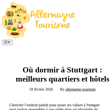
Aller
au
contenu
Menu
Où dormir à Stuttgart :
meilleurs quartiers et hôtels
18 février 2026
By
allemagne-tourisme
Chercher l’endroit parfait pour poser ses valises à Stuttgart
peut parfois ressembler à une quête dans un labyrinthe de