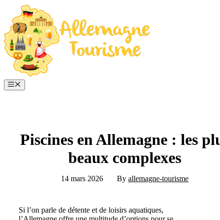
Aller
au
contenu
Menu
Piscines en Allemagne : les pl
beaux complexes
14 mars 2026
By
allemagne-tourisme
Si l’on parle de détente et de loisirs aquatiques,
l’Allemagne offre une multitude d’options pour se