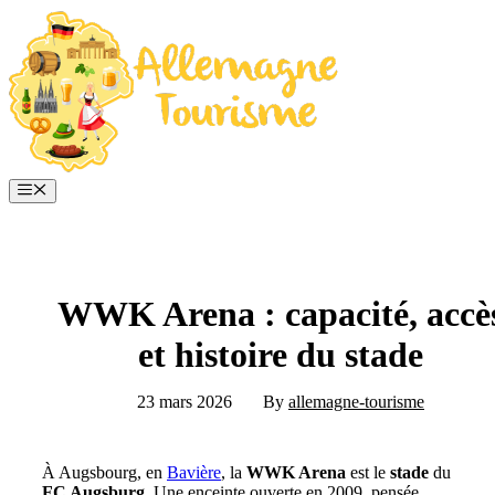
Aller
au
contenu
Menu
WWK Arena : capacité, accè
et histoire du stade
23 mars 2026
By
allemagne-tourisme
À Augsbourg, en
Bavière
, la
WWK Arena
est le
stade
du
FC Augsburg
. Une enceinte ouverte en 2009, pensée