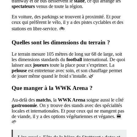
tramway et de bus desservent le
stade
, ce qui arrange les
spectateurs
venus de toute la région.
En voiture, des parkings se trouvent à proximité. Et pour
ceux qui préfèrent le vélo, il y a des pistes cyclables et des
stations en libre-service. 🚲
Quelles sont les dimensions du terrain ?
Le terrain mesure 105 mètres de long sur 68 de large, soit
les dimensions standards du
football
international. De quoi
laisser aux
joueurs
toute la place pour s’exprimer. La
pelouse
est entretenue avec soin, et son chauffage permet
de jouer même quand le froid s’installe. 🌿
Que manger à la WWK Arena ?
Au-delà des
matchs
, la
WWK Arena
soigne aussi le côté
gastronomie
. On y trouve des stands avec des spécialités
locales et internationales. Et pour ceux qui ne mangent pas
de viande, il y a des options végétariennes et véganes. 🍔
🌱