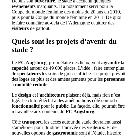
Depuis son
ouverture
, le stade a accueilli quelques
événements
marquants. Il a notamment servi pour la
Coupe du monde féminine des moins de 20 ans en 2010,
puis pour la Coupe du monde féminine en 2011. De quoi
le faire connaître au-delà de l’Allemagne et attirer des
visiteurs
de partout.
Quels sont les projets d’avenir du
stade ?
Le
FC Augsburg
, propriétaire des lieux, veut
agrandir
la
capacité
autour de 49 000 places. L’idée : faire entrer plus
de
spectateurs
les soirs de grosse affiche. Le projet prévoit
des
loges
en plus et des aménagements pour les
personnes
à
mobilité
réduite
.
Le
design
et l’
architecture
plaisent déjà, mais rien n’est
figé. Le club réfléchit à des améliorations côté confort et
fonctionnalité
pour le
public
. La façade, elle, pourrait être
retravaillée aux couleurs du
FC Augsburg
.
Côté
transport
, les accès autour du stade devraient aussi
s’améliorer pour fluidifier l’arrivée des
visiteurs
. Et de
nouvelles options de
gastronomie
sont à l’étude, histoire