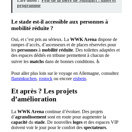
Lire aussi :
Fête de la bière de Stuttgart : dates et
programme
Le stade est-il accessible aux personnes à
mobilité réduite ?
Oui, et c’est pris au sérieux. La
WWK Arena
dispose de
rampes d’accès, d’ascenseurs et de places réservées pour
les
personnes
à
mobilité
réduite
. Des toilettes adaptées et
des espaces dédiés en tribune permettent à chacun de
suivre les
matchs
dans de bonnes conditions. ♿️
Pour aller plus loin sur le voyage en Allemagne, consultez
flammkuchen
,
rostock
ou encore
eisbein
.
Et après ? Les projets
d’amélioration
La
WWK Arena
continue d’évoluer. Des projets
d’
agrandissement
sont en route pour augmenter la
capacité
du
stade
. De nouvelles
loges
et des espaces VIP
doivent voir le jour pour le confort des
spectateurs
.