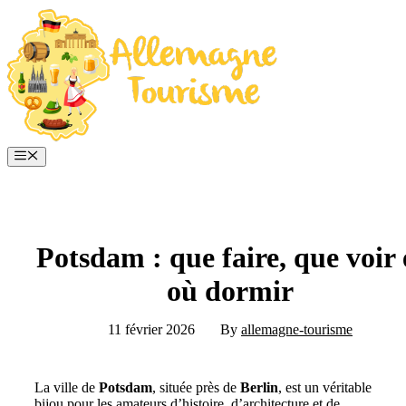
Aller
au
contenu
Menu
Potsdam : que faire, que voir 
où dormir
11 février 2026
By
allemagne-tourisme
La ville de
Potsdam
, située près de
Berlin
, est un véritable
bijou pour les amateurs d’histoire, d’architecture et de