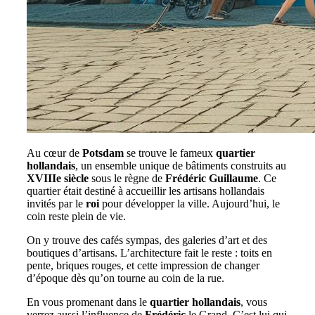
Au cœur de
Potsdam
se trouve le fameux
quartier
hollandais
, un ensemble unique de bâtiments construits au
XVIIIe siècle
sous le règne de
Frédéric Guillaume
. Ce
quartier était destiné à accueillir les artisans hollandais
invités par le
roi
pour développer la ville. Aujourd’hui, le
coin reste plein de vie.
On y trouve des cafés sympas, des galeries d’art et des
boutiques d’artisans. L’architecture fait le reste : toits en
pente, briques rouges, et cette impression de changer
d’époque dès qu’on tourne au coin de la rue.
En vous promenant dans le
quartier hollandais
, vous
verrez aussi l’influence de
Frédéric
le Grand. C’est lui qui