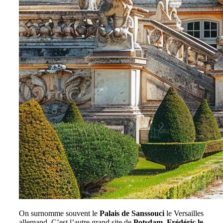
On surnomme souvent le
Palais de Sanssouci
le Versailles
allemand. C’est l’autre grand site de
Potsdam
.
Frédéric le