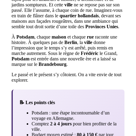
jardins somptueux. Et cette
ville
ne se repose pas sur son
passé. Elle l’assume, à chaque coin de rue. Imaginez-vous
en train de flâner dans le
quartier hollandais
, devant ses
maisons aux façades rougeâtres, dans une ambiance qui
semble tout droit sortie d’une toile des
Provinces Unies
.
À
Potsdam
, chaque
maison
et chaque
rue
raconte une
histoire. À quelques pas de
Berlin
, la
ville
donne
l’impression que le temps s’y est arrêté, puis remis en
marche autrement. Sous le règne de
Frédéric
le Grand,
Potsdam
est entrée dans une nouvelle ère et a laissé sa
marque sur le
Brandebourg
.
Le passé et le présent s’y côtoient. On a vite envie de tout
explorer.
📝 Les points clés
Potsdam : une étape incontournable d’un
voyage en Allemagne.
Comptez
2 à 4 jours
pour bien profiter de la
ville.
Budget moyen estimé :
80 à 150 €
par jour